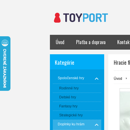
Úvod
Platba a doprava
Kontak
Kategórie
Hracie f
Spoločenské hry
Úvod
Rodinné hry
Detské hry
Fantasy hry
Strategické hry
Doplnky ku hrám