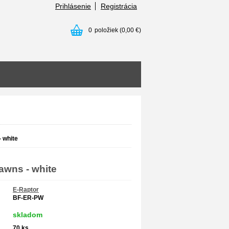
Prihlásenie
Registrácia
0
položiek
(0,00 €)
 white
awns - white
E-Raptor
BF-ER-PW
skladom
70
ks