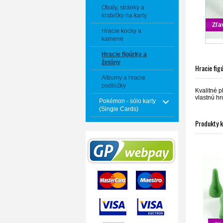
Obaly, stránky a
krabičky na karty
Zľa
Hracie kocky a
kamene
Hracie figúrky a
žetóny
Hracie fig
Albumy a hracie
podložky
Kvalitné p
vlastnú hr
Pokémon - sólo karty
(Single Cards)
Produkty 