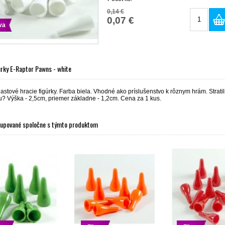
0,14 €
0,07 €
va
úrky E-Raptor Pawns - white
lastové hracie figúrky. Farba biela. Vhodné ako príslušenstvo k rôznym hrám. Stratili 
u? Výška - 2,5cm, priemer základne - 1,2cm. Cena za 1 kus.
kupované spoločne s týmto produktom