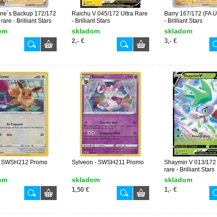
ne´s Backup 172/172
Raichu V 045/172 Ultra Rare
Barry 167/172 (FA Ul
 rare - Brilliant Stars
- Brilliant Stars
- Brilliant Stars
om
skladom
skladom
2,- €
3,- €
- SWSH212 Promo
Sylveon - SWSH211 Promo
Shaymin V 013/172 
rare - Brilliant Stars
om
skladom
skladom
1,50 €
1,- €