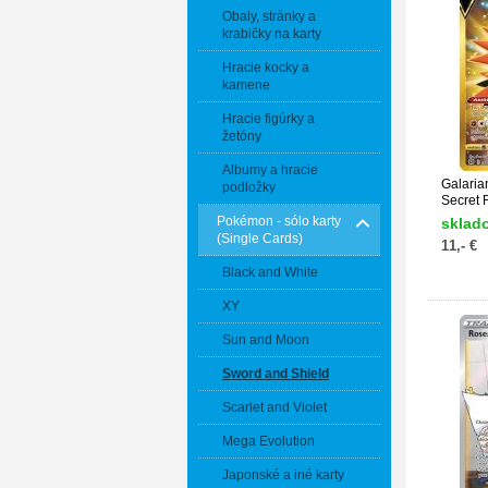
Obaly, stránky a
krabičky na karty
Hracie kocky a
kamene
Hracie figúrky a
žetóny
Albumy a hracie
Galaria
podložky
Secret R
Pokémon - sólo karty
sklad
(Single Cards)
11,- €
Black and White
XY
Sun and Moon
Sword and Shield
Scarlet and Violet
Mega Evolution
Japonské a iné karty