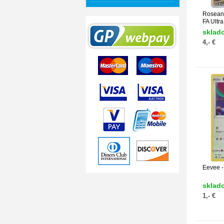
Rosean
FA Ultra
sklad
4,- €
Eevee 
sklad
1,- €