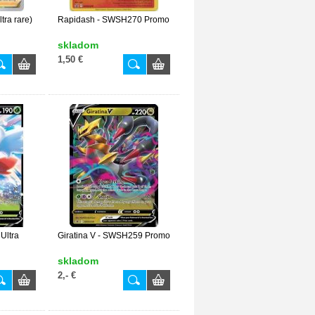
tra rare)
Rapidash - SWSH270 Promo
skladom
1,50 €
Ultra
Giratina V - SWSH259 Promo
skladom
2,- €