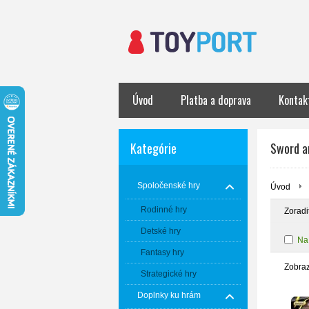
Úvod
Platba a doprava
Kontak
Kategórie
Sword a
Spoločenské hry
Úvod
Rodinné hry
Zoradi
Detské hry
Na
Fantasy hry
Zobra
Strategické hry
Doplnky ku hrám