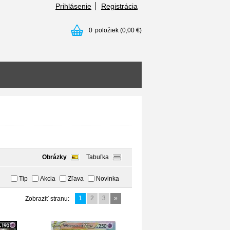
Prihlásenie
Registrácia
0
položiek
(0,00 €)
Obrázky
Tabuľka
Tip
Akcia
Zľava
Novinka
1
2
3
»
Zobraziť stranu: