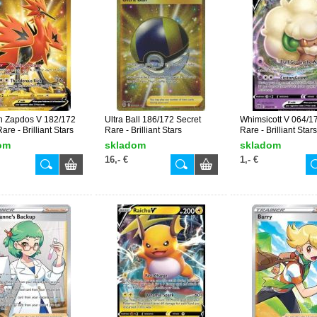
n Zapdos V 182/172
Ultra Ball 186/172 Secret
Whimsicott V 064/17
are - Brilliant Stars
Rare - Brilliant Stars
Rare - Brilliant Stars
om
skladom
skladom
16,- €
1,- €