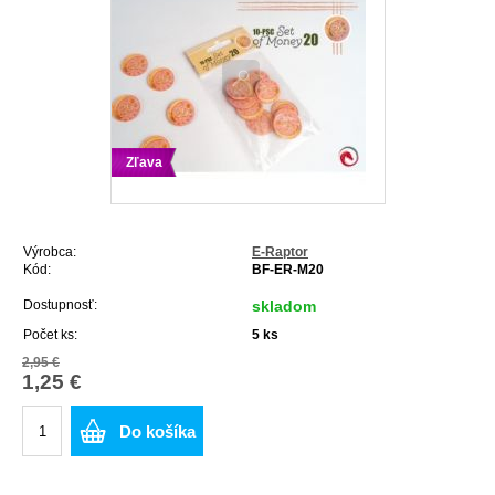
Zľava
Výrobca:
E-Raptor
Kód:
BF-ER-M20
Dostupnosť:
skladom
Počet ks:
5
ks
2,95 €
1,25 €
Do košíka