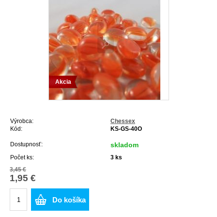
Akcia
Výrobca:
Chessex
Kód:
KS-GS-40O
Dostupnosť:
skladom
Počet ks:
3
ks
3,45 €
1,95 €
Do košíka