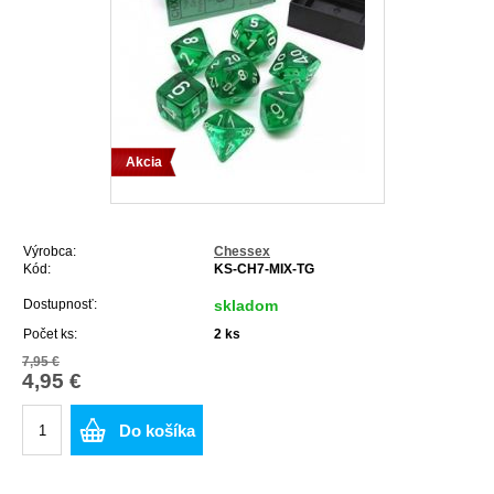
Akcia
Výrobca:
Chessex
Kód:
KS-CH7-MIX-TG
Dostupnosť:
skladom
Počet ks:
2
ks
7,95 €
4,95 €
Do košíka