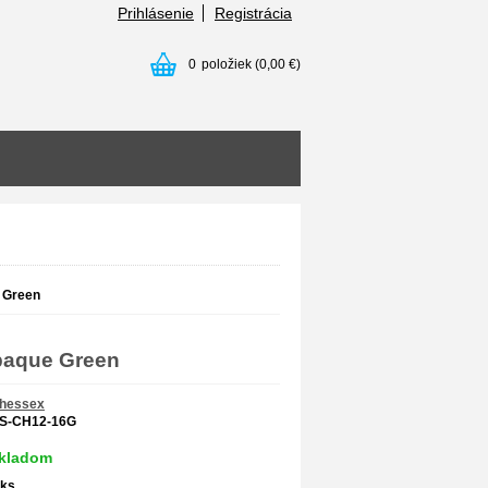
Prihlásenie
Registrácia
0
položiek
(0,00 €)
 Green
paque Green
hessex
S-CH12-16G
kladom
ks