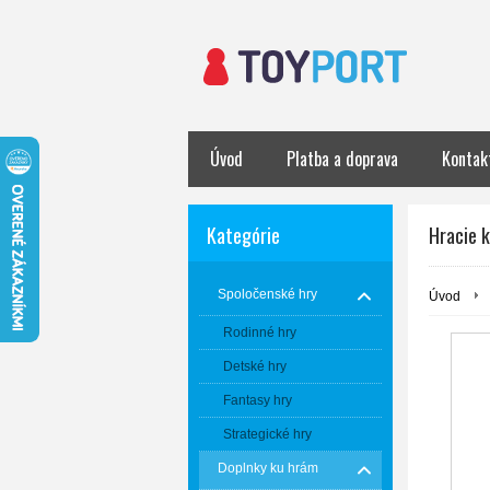
Úvod
Platba a doprava
Kontak
Kategórie
Hracie 
Spoločenské hry
Úvod
Rodinné hry
Detské hry
Fantasy hry
Strategické hry
Doplnky ku hrám