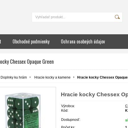
t
Obchodné podmienky
Ochrana osobných údajov
kocky Chessex Opaque Green
Doplnky ku hrám
Hracie kocky a kamene
Hracie kocky Chessex Opaque
Hracie kocky Chessex O
Výrobca:
C
Kód:
K
Dostupnosť:
s
Počet ks:
1