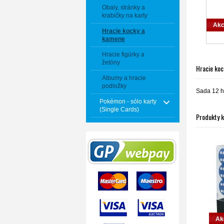
Obaly, stránky a
krabičky na karty
Akc
Hracie kocky a
kamene
Hracie figúrky a
žetóny
Hracie ko
Albumy a hracie
podložky
Sada 12 h
Pokémon - sólo karty
(Single Cards)
Produkty 
Ak