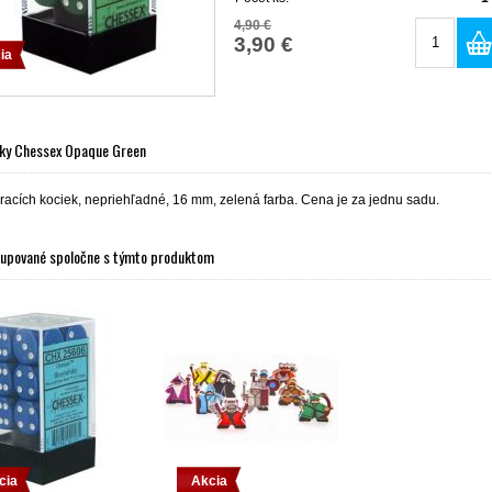
4,90 €
3,90 €
ia
cky Chessex Opaque Green
racích kociek, nepriehľadné, 16 mm, zelená farba. Cena je za jednu sadu.
kupované spoločne s týmto produktom
cia
Akcia