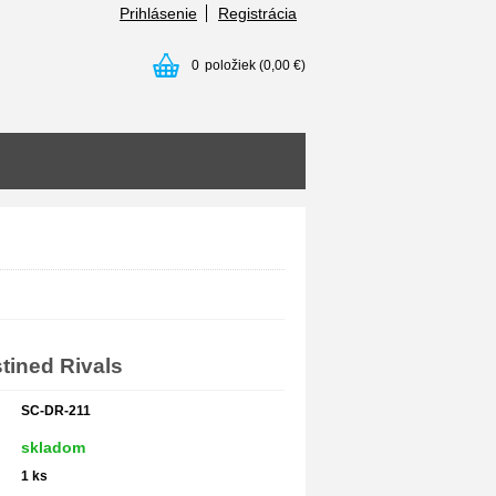
Prihlásenie
Registrácia
0
položiek
(0,00 €)
tined Rivals
SC-DR-211
skladom
1
ks