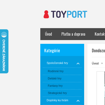
Úvod
Platba a doprava
Kontak
Kategórie
Dondozo 
Spoločenské hry
Úvod
Rodinné hry
Detské hry
Fantasy hry
Strategické hry
Doplnky ku hrám