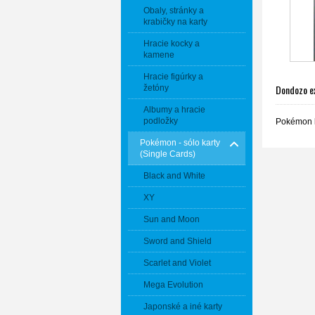
Obaly, stránky a
krabičky na karty
Hracie kocky a
kamene
Hracie figúrky a
Dondozo ex
žetóny
Albumy a hracie
podložky
Pokémon k
Pokémon - sólo karty
(Single Cards)
Black and White
XY
Sun and Moon
Sword and Shield
Scarlet and Violet
Mega Evolution
Japonské a iné karty