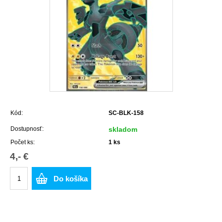
Kód:
SC-BLK-158
Dostupnosť:
skladom
Počet ks:
1
ks
4,- €
Do košíka