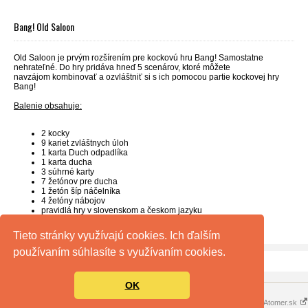
Bang! Old Saloon
Old Saloon je prvým rozšírením pre kockovú hru Bang! Samostatne
nehrateľné. Do hry pridáva hneď 5 scenárov, ktoré môžete
navzájom kombinovať a ozvláštniť si s ich pomocou partie kockovej hry
Bang!
Balenie obsahuje:
2 kocky
9 kariet zvláštnych úloh
1 karta Duch odpadlíka
1 karta ducha
3 súhrné karty
7 žetónov pre ducha
1 žetón šíp náčelníka
4 žetóny nábojov
pravidlá hry v slovenskom a českom jazyku
Tieto stránky využívajú cookies. Ich ďalším
používaním súhlasíte s využívaním cookies.
OK
Copyright 2014 - 2026 © ToyPort.sk
Prenájom e-shopov - Atomer.sk