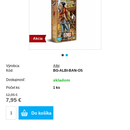
Akcia
Výrobca:
Albi
Kód:
BG-ALBI-BAN-OS
Dostupnosť:
skladom
Počet ks:
1
ks
12,95 €
7,95 €
Do košíka