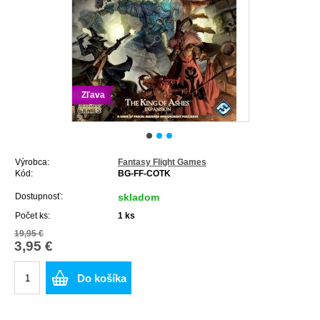
Zľava
Výrobca:
Fantasy Flight Games
Kód:
BG-FF-COTK
Dostupnosť:
skladom
Počet ks:
1
ks
19,95 €
3,95 €
Do košíka