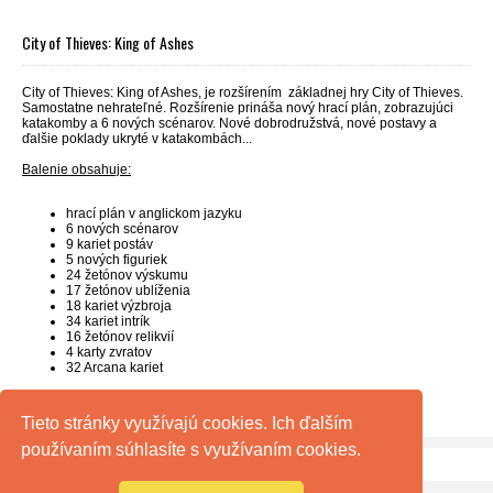
City of Thieves: King of Ashes
City of Thieves: King of Ashes, je rozšírením základnej hry City of Thieves.
Samostatne nehrateľné. Rozšírenie prináša nový hrací plán, zobrazujúci
katakomby a 6 nových scénarov. Nové dobrodružstvá, nové postavy a
ďalšie poklady ukryté v katakombách...
Balenie obsahuje:
hrací plán v anglickom jazyku
6 nových scénarov
9 kariet postáv
5 nových figuriek
24 žetónov výskumu
17 žetónov ublíženia
18 kariet výzbroja
34 kariet intrík
16 žetónov relikvií
4 karty zvratov
32 Arcana kariet
Tieto stránky využívajú cookies. Ich ďalším
používaním súhlasíte s využívaním cookies.