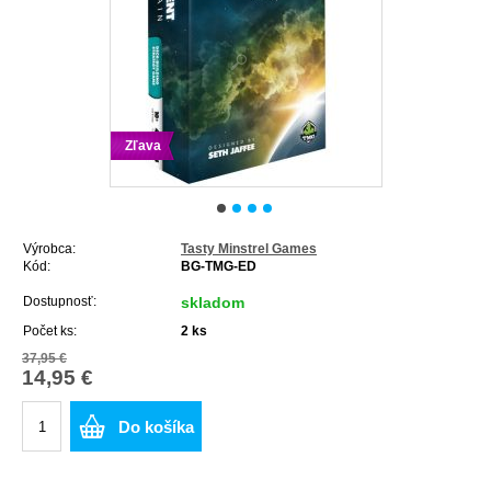
Zľava
Výrobca:
Tasty Minstrel Games
Kód:
BG-TMG-ED
Dostupnosť:
skladom
Počet ks:
2
ks
37,95 €
14,95 €
Do košíka