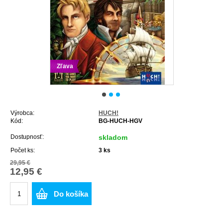
Zľava
Výrobca:
HUCH!
Kód:
BG-HUCH-HGV
Dostupnosť:
skladom
Počet ks:
3
ks
29,95 €
12,95 €
Do košíka