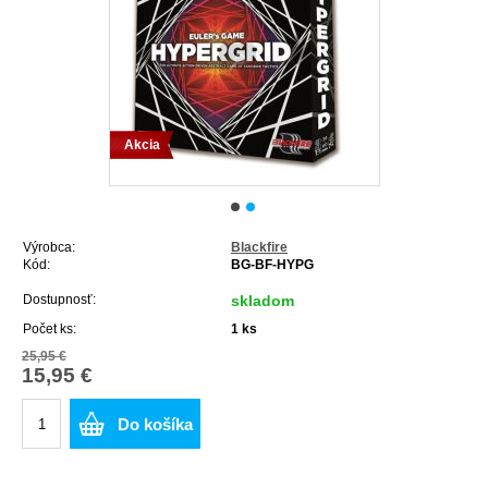
Akcia
Výrobca:
Blackfire
Kód:
BG-BF-HYPG
Dostupnosť:
skladom
Počet ks:
1
ks
25,95 €
15,95 €
Do košíka