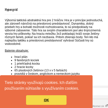
Hypergrid
Výborná taktická abstraktná hra pre 2 hráčov. Hra je v princípe jednoduchá,
ale zároveň náročná na priestorovú predstavivosť. Dynamika, dobrý
priebeh hry a bohaté možnosti rozhodovania, to sú predpoklady na
výborné zabavenie. Táto hra sa svojím charakterom javí ako trojrozmerná
verzia hry piškvorky. Na hraciu mriežku 3x3 pokladajú hráči svoje žetóny
rôznych farieb, pokiaľ sa ich nezbavia. Pritom zbierajú body. Ten kto má
najlepšiu taktiku a priestorovú predstavivosť vyhráva! Súčasti hry sú
vodoodolné.
Balenie obsahuje:
hrací plán
9 farebných kociek
1 priehľadná kocka
2 hracie kocky
65 plastových žetónov (13 x v 5 farbách)
pravidlá v českom, anglickom a nemeckom jazyku
Tieto stránky využívajú cookies. Ich ďalším
používaním súhlasíte s využívaním cookies.
OK
Copyright 2014 - 2026 © ToyPort.sk
Prenájom e-shopov - Atomer.sk