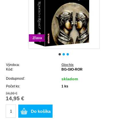
Zľava
Výrobca:
Giochix
Kód:
BG-GIO-ROR
Dostupnosť:
skladom
Počet ks:
1
ks
34,90 €
14,95 €
Do košíka