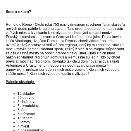
Romolo o Remo?
Romolo o Remo - Okolo roku 753 p.n.l v dnešnom strednom Taliansku veľa
nových dedín patrilo k regiónu Latium. Táto úrodná pôda pomohla rozvoju
veľkých miest a k získaniu kontroly nad obchodnými cestami medzi
Ertuskými mestami na severe a Gréckymi kolóniami na juhu. Potomkovia
kráľa Albalonga, dvojčata Romulus a Rémus, chceli vládnuť na tomto
území. Každý z bratov sa vidí kráľom regiónu, ktorý by mu priniesol slávu a
moc. Pretože nemohli vládnuť spolu, každý z nich si so svojimi stúpencami
založil vlastné mesto na oboch brehoch rieky Tiber. Ktorý z nich bude
nakoniec vládnuť regiónu? Romulus a Rémus nie sú jediní, kto by chcel
prevziať moc nad regiónom. Rovnako tak chcú dominovať aj dvaja králi
Antemnae a Crustumerium. Súboje sa odohrávajú práve medzi 4
panovníkmi, pretože iba jeden z nich môže vládnuť. Kto z nich vybuduje
väčšie mesto? Kto z nich vybuduje lepšiu civilizáciu?
Balenie obsahuje:
16 skladov
20 opevnení
8 chrámov
5 akvaduktov
5 fóra
5 prístavov
16 fariem
8 lomov
4 miest
4 prieskumníkov