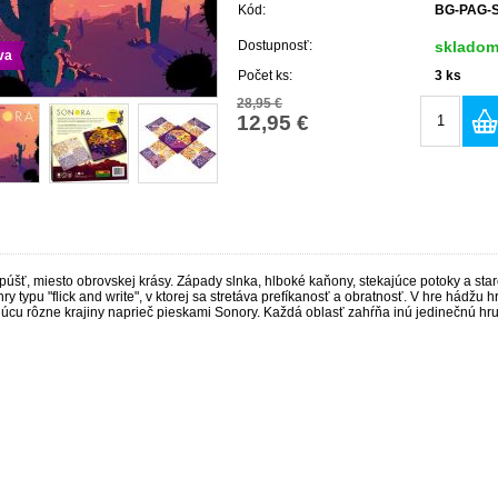
Kód:
BG-PAG-
Dostupnosť:
sklado
va
Počet ks:
3
ks
28,95 €
12,95 €
úšť, miesto obrovskej krásy. Západy slnka, hlboké kaňony, stekajúce potoky a star
hry typu "flick and write", v ktorej sa stretáva prefíkanosť a obratnosť. V hre hádžu
úcu rôzne krajiny naprieč pieskami Sonory. Každá oblasť zahŕňa inú jedinečnú hru