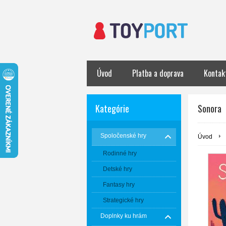
Úvod
Platba a doprava
Kontak
Kategórie
Sonora
Spoločenské hry
Úvod
Rodinné hry
Detské hry
Fantasy hry
Strategické hry
Doplnky ku hrám