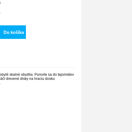
S
m
Do košíka
obylé skalné obydlia. Ponorte sa do tajomstiev
 hráči drevené disky na hraciu dosku
.