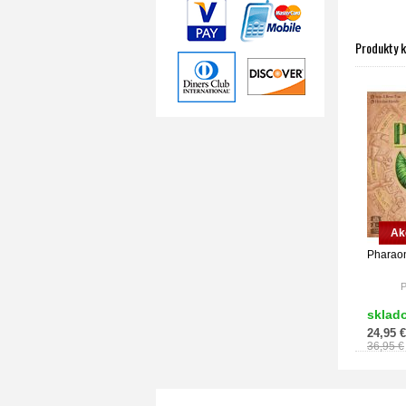
Produkty 
Ak
Pharao
P
He
sklad
Jazyk h
24,95 €
Ja
36,95 €