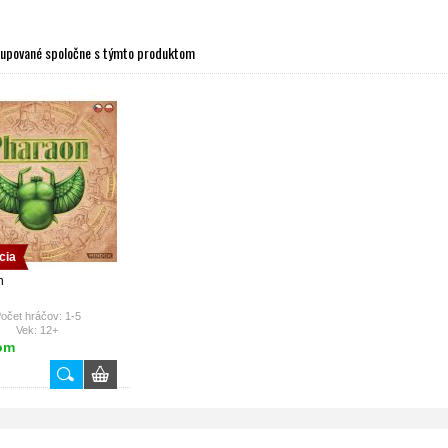
kupované spoločne s týmto produktom
cia
n
očet hráčov: 1-5
Vek: 12+
rná doba: 60 min.
om
ry: jazykovo nezávislé
zyk pravidiel: CZ