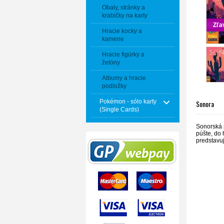
Obaly, stránky a
krabičky na karty
Zľa
Hracie kocky a
kamene
Hracie figúrky a
žetóny
Albumy a hracie
podložky
Pokémon - sólo karty
Sonora
(Single Cards)
Sonorská p
púšte, do 
predstavuj