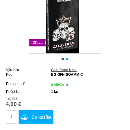
Zľava
Výrobca:
Gale force Nine
Kód:
BG-GFN-SOAMM-C
Dostupnosť:
skladom
Počet ks:
1
ks
14,90 €
4,90 €
Do košíka