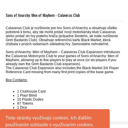
Sons of Anarchy: Men of Mayhem - Calaveras Club
Calaveras Club je rozšírenie pre hru Sons of Anarchy a obsahuje všetko
potrebné k tomu, aby ste mohli pridať nový motorkársky klub Calaveras
alebo pridať do hry piateho hráča (prípadne šiesteho, ak máte rozšírenie
Grim Bastards Club). Obsahuje referenčnú kartu Black Market, ktorá
chýbala v prvých vydaniach základnej hry. Samostatne nehrateľné.
Sons of Anarchy: Men of Mayhem – Calaveras Club Expansion introduces
the Calaveras Motorcycle Club to your games of Sons of Anarchy: Men of
Mayhem, allowing up to five players to play at once (or six players if you
already own the Grim Bastards Club expansion).
The Calaveras Club Expansion also includes the Black Market 3/4 Player
Reference Card missing from many first print copies of the base game.
Box Contains:
1 Clubhouse Card
1 Playr Blind
10 Plastic Dudes
87 Tokens
1 Dice
Tieto stránky využívajú cookies. Ich ďalším
používaním súhlasíte s využívaním cookies.