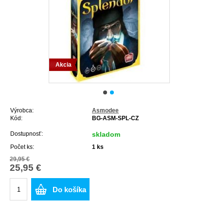
Akcia
Výrobca:
Asmodee
Kód:
BG-ASM-SPL-CZ
Dostupnosť:
skladom
Počet ks:
1
ks
29,95 €
25,95 €
Do košíka