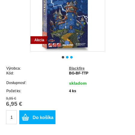
Akcia
Výrobca:
Blackfire
Kód:
BG-BF-TTP
Dostupnosť:
skladom
Počet ks:
4
ks
9,95 €
6,95 €
Do košíka